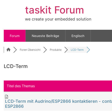
taskit Forum
we create your embedded solution
Forum
Neueste Beiträge
Englisch
Foren Übersicht
Produkte
LCD-Term
LCD-Term
RSS
Titel des Themas
LCD-Term mit Audrino/ESP2866 kontaktieren - cont
ESP2866