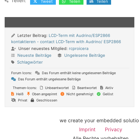
Teilen:
Tweet
Teilen
Teilen
Letzter Beitrag:
LCD-Term mit Audrino/ESP2866
kontaktieren - contact LCD-Term with Audrino/ ESP2866
Unser neuestes Mitglied:
rcproicera
Neueste Beiträge
Ungelesene Beiträge
Schlagwörter
Forum Icons:
Das Forum enthält keine ungelesenen Beiträge
Das Forum enthält ungelesene Beiträge
Themen-Icons:
Unbeantwortet
Beantwortet
Aktiv
Heiß
Oben angepinnt
Nicht genehmigt
Gelöst
Privat
Geschlossen
we create your embedded soluti
Imprint
Privacy
Alle Rechte vorbehalten