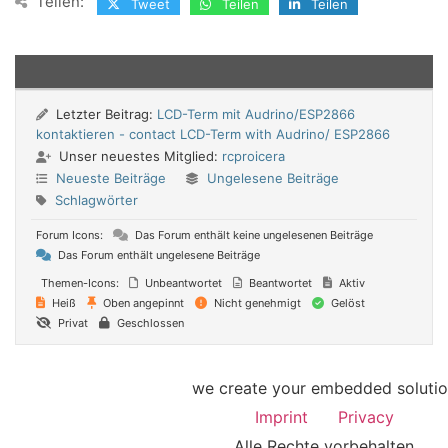
Teilen:
Tweet
Teilen
Teilen
Letzter Beitrag:
LCD-Term mit Audrino/ESP2866
kontaktieren - contact LCD-Term with Audrino/ ESP2866
Unser neuestes Mitglied:
rcproicera
Neueste Beiträge
Ungelesene Beiträge
Schlagwörter
Forum Icons:
Das Forum enthält keine ungelesenen Beiträge
Das Forum enthält ungelesene Beiträge
Themen-Icons:
Unbeantwortet
Beantwortet
Aktiv
Heiß
Oben angepinnt
Nicht genehmigt
Gelöst
Privat
Geschlossen
we create your embedded soluti
Imprint
Privacy
Alle Rechte vorbehalten